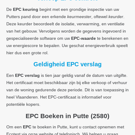
De
EPC keuring
begint met een grondige inspectie van uw
Putters pand door een erkende
keurmeester
, oftewel
keurder
.
Deze keurder beoordeelt de isolatie, verwarming, en ventilatie
van het gebouw. Vervolgens worden de gegevens ingevoerd in
gespecialiseerde software om uw
EPC-waarde
te berekenen en
uw energiescore te bepalen. Uw geschat energieverbruik speelt
hier dus een grote rol.
Geldigheid EPC verslag
Een
EPC verslag
is tien jaar geldig vanaf de datum van uitgifte.
Het certificaat moet beschikbaar zijn bij elke verkoop of verhuur
van de woning gedurende deze periode. Dit is van toepassing in
heel Vlaanderen. Het EPC-certificaat is informatief voor
potentiële kopers.
EPC Boeken in Putte (2580)
Om een
EPC
te boeken in Putte, kunt u contact opnemen met
Ecotest via onze website of telefonisch. Wij helpen u graag